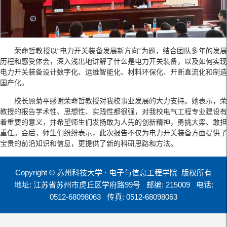
荣命哲教授以“电力开关装备发展新方向”为题，结合团队多年的发展
历程和感受体会，深入浅出地讲解了什么是电力开关装备，以及如何实现
电力开关装备设计数字化、运维智能化、材料环保化、开断直流化和制造
国产化。
校长顾菊平感谢荣命哲教授对我校事业发展的大力支持。她表示，荣
教授的报告学术性、思想性、实践性都很强，对我校电气工程专业建设有
着重要的意义，并希望师生们发扬敢为人先的创新精神，勇挑大梁、敢担
重任。会后，师生们纷纷表示，此次报告不仅为电力开关装备方面提供了
宝贵的前沿知识和信息，更提供了新的科研思路和方法。
Copyright © 苏州科技大学 ⋅ 电子与信息工程学院 版权所有
地址: 江苏省苏州市虎丘区学府路99号
邮编: 215009
电话:
0512-68098063
传真: 0512-68098063