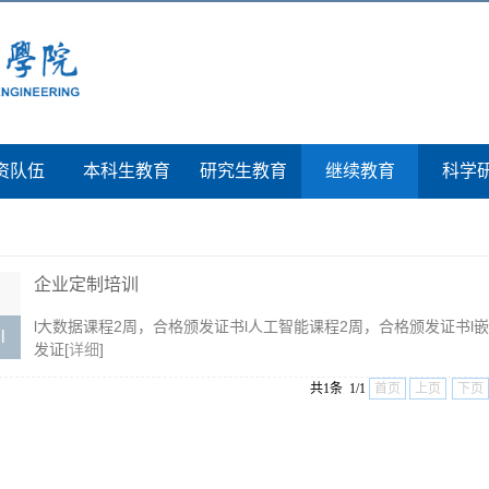
资队伍
本科生教育
研究生教育
继续教育
科学
企业定制培训
l大数据课程2周，合格颁发证书l人工智能课程2周，合格颁发证书l嵌
l
发证[
详细
]
共1条 1/1
首页
上页
下页