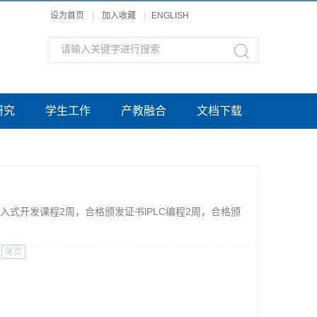
设为首页
|
加入收藏
|
ENGLISH
研究
学生工作
产教融合
文档下载
入式开发课程2周，合格颁发证书lPLC编程2周，合格颁
尾页