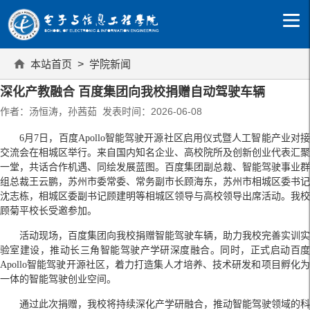
本站首页
>
学院新闻
深化产教融合 百度集团向我校捐赠自动驾驶车辆
作者：汤恒涛，孙茜茹 发表时间：2026-06-08
6⽉7⽇，百度Apollo智能驾驶开源社区启⽤仪式暨⼈⼯智能产业对接
交流会在相城区举⾏。来⾃国内知名企业、⾼校院所及创新创业代表汇聚
⼀堂，共话合作机遇、同绘发展蓝图。百度集团副总裁、智能驾驶事业群
组总裁王云鹏，苏州市委常委、常务副市⻓顾海东，苏州市相城区委书记
沈志栋，相城区委副书记顾建明等相城区领导与高校领导出席活动。我校
顾菊平校长受邀参加。
活动现场，百度集团向我校捐赠智能驾驶车辆，助力我校完善实训实
验室建设，推动长三角智能驾驶产学研深度融合。同时，正式启动百度
Apollo智能驾驶开源社区，着⼒打造集⼈才培养、技术研发和项⽬孵化为
一体的智能驾驶创业空间。
通过此次捐赠，我校将持续深化产学研融合，推动智能驾驶领域的科