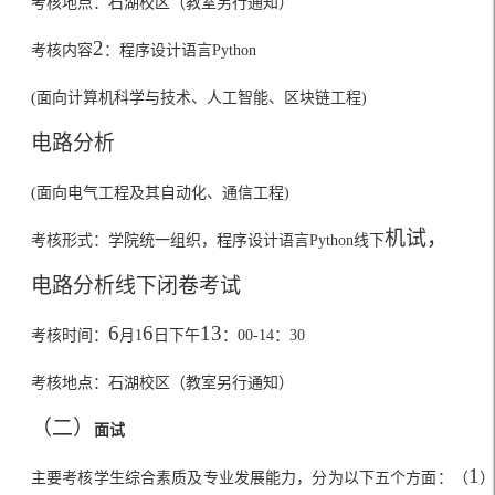
考核地点：石湖校区（教室另行通知）
2
考核内容
：程序设计语言
Python
(
面向计算机科学与技术、人工智能、区块链工程
)
电路分析
(
面向电气工程及其自动化、通信工程
)
机试，
考核形式：学院统一组织，
程序设计语言
Python
线下
电路分析线下闭卷考试
6
6
13
考核时间：
月
1
日下午
：
00-14
：
30
考核地点：石湖校区（教室另行通知）
（二）
面试
1
主要考核学生综合素质及专业发展能力，分为以下五个方面：（