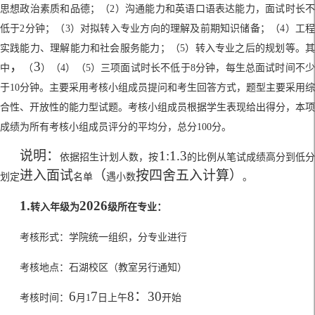
思想政治素质和品德；（
2
）沟通能力和英语口语表达能力，面试时长
低于
2
分钟；（
3
）对拟转入专业方向的理解及前期知识储备；（
4
）工程
实践能力、理解能力和社会服务能力；（
5
）转入专业之后的规划等。
，
3
中
（
）（
4
）（
5
）三项面试时长不低于
8
分钟，每生总面试时间不少
于
10
分钟。主要采用考核小组成员提问和考生回答方式，题型主要采用综
合性、开放性的能力型试题。考核小组成员根据学生表现给出得分，本项
成绩为所有考核小组成员评分的平均分，总分
100
分。
说明：
1:1.3
依据招生计划人数，按
的比例从笔试成绩高分到低
进入面试
（
按四舍五入计算）
划定
名单
遇小数
。
1.
2026
转入年级为
级所在专业：
考核形式：学院统一组织，分专业进行
考核地点：石湖校区（教室另行通知）
6
7
8
：
30
考核时间：
月
1
日
上午
开始