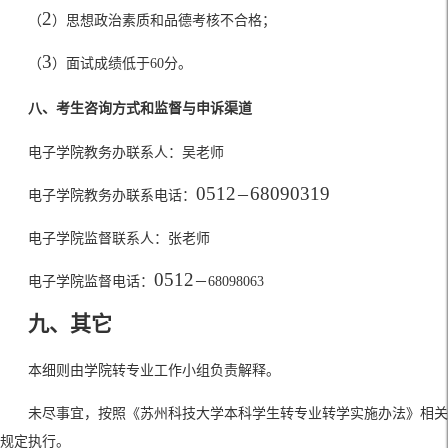
2
（
）思想政治素质和品德考核不合格
；
3
（
）面试成绩低于
60
分。
八、考生咨询方式和监督与申诉渠道
电子学院教务办联系人：
吴
老师
0512
68090319
电子学院教务办联系电话：
－
电子学院监督联系人：张老师
0512
电子学院监督电话：
－
68098063
九、
其它
本细则由学院转专业工作小组负责解释
。
未尽事宜，按照《苏州科技大学本科学生转专业转学实施办法》相关
规定执行。