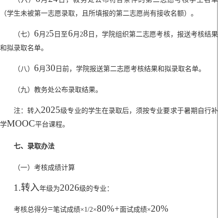
（学生未被第一志愿录取，且所填报的第二志愿尚有接收名额）
。
6
5
6
8
（七）
月
2
日至
月
2
日，学院组织第二志愿考核，报送考核结
和拟录取名单
。
6
30
（八）
月
日前，学院报送第二志愿考核结果和拟录取名单。
（九）教务处公布录取结果。
2025
注：转入
级专业的学生在录取后，须按专业要求于暑期自行
MOOC
学
平台课程。
七、录取办法
（一）考核成绩计算
1.
转入
2026
年级为
级的专业：
=
80%+
20%
考核总得分
笔试成绩
×
1/2
×
面试成绩
×