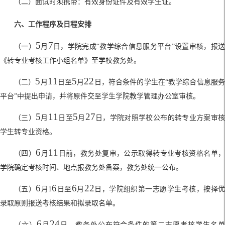
（二）面试时须携带：有效身份证件及有效学生证。
六、工作程序及日程安排
5
7
（一）
月
日，学院完成
“
教学综合信息服务平台
”
设置审核，报
《转专业考核工作小组名单》至学校教务处
。
5
11
5
22
（二）
月
日至
月
日，符合条件的学生在
“
教学综合信息服
平台
”
中提出申请，并将原件交至学生学院教学管理办公室审核
。
5
11
5
27
（三）
月
日至
月
日，学院对照学校公布的转专业方案审
学生转专业资格
。
6
11
（四）
月
日前，教务处复审，公示取得转专业考核资格名单
学院确定考核时间、地点报教务处备案，教务处统一公布
。
6
6
6
22
（五）
月
1
日至
月
日，学院组织第一志愿学生考核，按择
录取原则报送考核结果和拟录取名单
。
6
24
（六）
月
日，教务处公布符合条件的第二志愿考核学生名