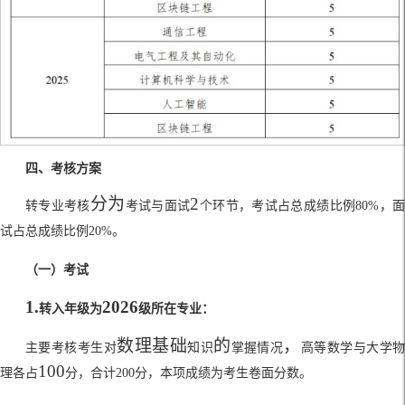
四、考核方案
分为
2
转专业考核
考试与面试
个环节，考试占总成绩比例
80%
，
试占总成绩比例
20%
。
（一）考试
1.
2026
转入年级为
级所在专业：
数理基础
的
，
主要考核考生对
知识
掌握情况
高等数学与大学
100
理各占
分，合计
200
分，本项成绩为考生卷面分数。