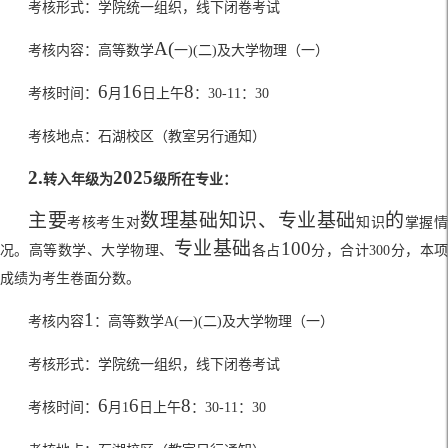
考核形式：学院统一组织，线下闭卷考试
A(
考核内容：高等数学
一
)(
二
)
及大学物理（一）
6
16
8
考核时间：
月
日上午
：
30-11
：
30
考核地点：石湖校区（教室另行通知）
2.
2025
转入年级为
级所在专业：
主要
数理基础知识、专业基础
的
考核考生对
知识
掌握
专业基础
100
况。高等数学、大学物理、
各占
分，合计
300
分，本
成绩为考生卷面分数。
1
考核内容
：高等数学
A(
一
)(
二
)
及大学物理（一）
考核形式：学院统一组织，线下闭卷考试
6
6
8
考核时间：
月
1
日上午
：
30-11
：
30