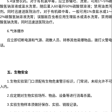
5.4误食农药。对于有机氯中毒，应立即催吐、洗胃，可用1～5%碳
酸氢钠溶液或温水洗胃，随后灌入60毫升50%硫酸镁溶液；禁用油类泻
剂。同时迅速送医院治疗。对于有机磷中毒，一般可用1%食盐水或1～
2%碳酸氢钠溶液洗胃；误服敌百虫者应用生理盐水或清水洗胃，禁用碳
酸氢钠洗胃。同时迅速送医院治疗。
6.气体爆炸
应立即切断电源和气源、疏散人员、转移其他易爆物品，拨打火警电
话。
五、生物安全
1.生物实验室门口须配有生物危害警示标识，门常闭，未经允许不可
入内。
2.应定期对生物实验场所、物品、设备等进行消毒杀菌。
3.实验生物样本须做好保存、实验、销毁记录。