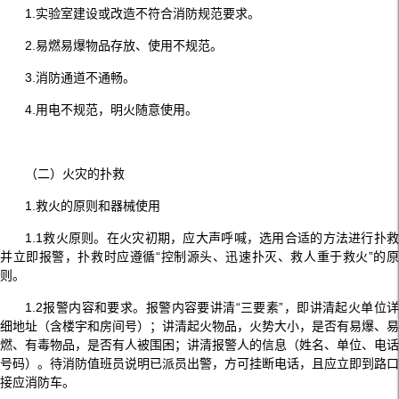
1.实验室建设或改造不符合消防规范要求。
2.易燃易爆物品存放、使用不规范。
3.消防通道不通畅。
4.用电不规范，明火随意使用。
（二）火灾的扑救
1.救火的原则和器械使用
1.1救火原则。在火灾初期，应大声呼喊，选用合适的方法进行扑救
并立即报警，扑救时应遵循“控制源头、迅速扑灭、救人重于救火”的原
则。
1.2报警内容和要求。报警内容要讲清“三要素”，即讲清起火单位详
细地址（含楼宇和房间号）；讲清起火物品，火势大小，是否有易爆、易
燃、有毒物品，是否有人被围困；讲清报警人的信息（姓名、单位、电话
号码）。待消防值班员说明已派员出警，方可挂断电话，且应立即到路口
接应消防车。