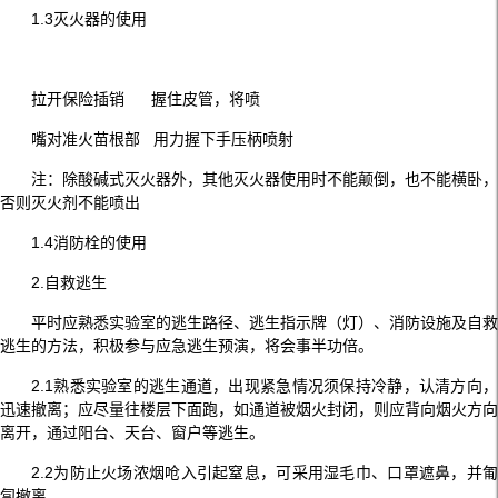
1.3灭火器的使用
拉开保险插销 握住皮管，将喷
嘴对准火苗根部 用力握下手压柄喷射
注：除酸碱式灭火器外，其他灭火器使用时不能颠倒，也不能横卧，
否则灭火剂不能喷出
1.4消防栓的使用
2.自救逃生
平时应熟悉实验室的逃生路径、逃生指示牌（灯）、消防设施及自救
逃生的方法，积极参与应急逃生预演，将会事半功倍。
2.1熟悉实验室的逃生通道，出现紧急情况须保持冷静，认清方向，
迅速撤离；应尽量往楼层下面跑，如通道被烟火封闭，则应背向烟火方向
离开，通过阳台、天台、窗户等逃生。
2.2为防止火场浓烟呛入引起窒息，可采用湿毛巾、口罩遮鼻，并匍
匐撤离。