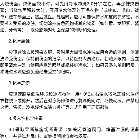
大烧伤面。烧伤面较小时，可先用冷水冲洗3 0分钟左右，再涂抹烧伤
膏；当烧伤面积较大时，可用冷水浸湿的干净衣物（或纱布、毛巾、被
单）敷在创面上，然后就医。处理时，应尽可能保持水疱皮的完整性，不
要撕去受损的皮肤，切勿涂抹有色药物或其它物质（如红汞、龙胆紫、酱
油、牙膏等），以免影响对创面深度的判断和处理。
2.化学腐蚀
应迅速除去被污染衣服，及时用大量清水冲洗或用合适的溶剂、溶液
洗涤受伤面。保持创伤面的洁净，以待医务人员治疗。若溅入眼内，应立
即用清水冲洗（使用应急洗眼器或瓶装纯净水）；如果只溅入单侧眼睛，
冲洗时水流应避免流经未受损的眼睛。
3.化学冻伤
应迅速脱离低温环境和冰冻物体，用4 0℃左右温水将冰冻融化后将
衣物脱下或剪开，然后在对冻伤部位进行复温的同时，尽快就医。严禁用
火烤、雪搓、冷水浸泡或猛力捶打等方式作用于冻伤部位。
4.吸入性化学中毒
4.1采取果断措施切断毒源（如关闭管道阀门、堵塞泄漏的设备
等）；并通过开启门、窗等措施降低毒物浓度。