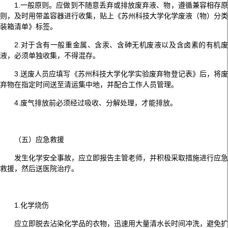
1.一般原则。应做到不随意丢弃或排放废弃液、物，遵循兼容相存原
则，及时用带盖容器进行收集，贴上《苏州科技大学化学废液（物）分类
装箱清单》标签。
2.对于含有一般重金属、含汞、含砷无机废液以及含卤素的有机废
液，必须单独收集，不得混存。
3.送废人员应填写《苏州科技大学化学实验废弃物登记表》后，将废
弃物在指定时间送至清运集中地，并配合工作人员管理。
4.废气排放前必须经过吸收、分解处理，才能排放。
（五）应急救援
发生化学安全事故，应立即报告主管老师，并积极采取措施进行应急
救援，然后送医院治疗。
1.化学烧伤
应立即脱去沾染化学品的衣物，迅速用大量清水长时间冲洗，避免扩