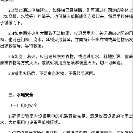
2.3禁止通过电梯逃生，如楼梯已经烧断，则可通过在固定的物体上
（如窗框、水管等）拴绳子、也可将床单撕成条连接起来，然后手拉住绳
子缓缓而下。
2.4如房间外火势大而致无法撤离，应退居室内，关闭通向火区的门
窗，也可在门窗上浇水，延缓火势蔓延，并向窗外伸出衣物或其他物品发
出求救信号，等待救援。
2.5如身上着火，应迅速撕脱去衣物，或通过用水、就地打滚、覆盖
厚重衣物等方式灭火，或就近利用应急喷淋装置灭火，切不可奔跑。
2.6撤离火场后，不要贪恋财物，不得轻易返回。
三、水电安全
（一）用电安全
1.确保实验室内设备用电的电路容量充足，满足仪器设备的功率需
求，大功率用电设备需单独接线。