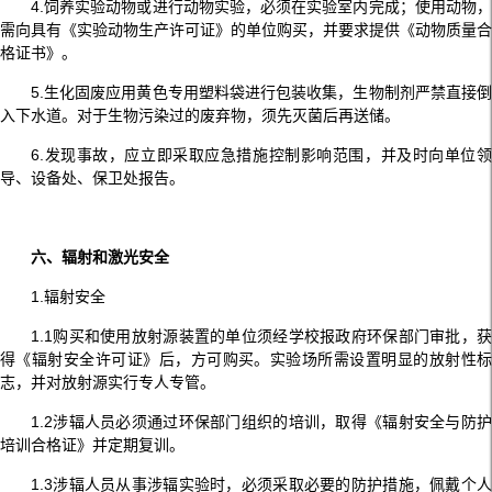
4.饲养实验动物或进行动物实验，必须在实验室内完成；使用动物，
需向具有《实验动物生产许可证》的单位购买，并要求提供《动物质量合
格证书》。
5.生化固废应用黄色专用塑料袋进行包装收集，生物制剂严禁直接倒
入下水道。对于生物污染过的废弃物，须先灭菌后再送储。
6.发现事故，应立即采取应急措施控制影响范围，并及时向单位领
导、设备处、保卫处报告。
六、辐射和激光安全
1.辐射安全
1.1购买和使用放射源装置的单位须经学校报政府环保部门审批，获
得《辐射安全许可证》后，方可购买。实验场所需设置明显的放射性标
志，并对放射源实行专人专管。
1.2涉辐人员必须通过环保部门组织的培训，取得《辐射安全与防护
培训合格证》并定期复训。
1.3涉辐人员从事涉辐实验时，必须采取必要的防护措施，佩戴个人