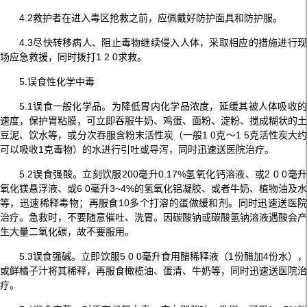
4.2救护者在进入毒区抢救之前，应佩戴好防护面具和防护服。
4.3尽快转移病人、阻止毒物继续侵入人体，采取相应的措施进行现
场应急救援，同时拨打1 2 0求救。
5.误食性化学中毒
5.1误食一般化学品。为降低胃内化学品浓度，延缓其被人体吸收的
速度，保护胃粘膜，可立即吞服牛奶、鸡蛋、面粉、淀粉、搅成糊状的土
豆泥、饮水等，或分次吞服含粉末活性炭（一般1 0克～1 5克活性炭大约
可以吸收1克毒物）的水进行引吐或导泻，同时迅速送医院治疗。
5.2误食强酸。立刻饮服200毫升0.17%氢氧化钙溶液、或2 0 0毫升
氧化镁悬浮液、或6 0毫升3~4%的氢氧化铝凝胶、或者牛奶、植物油及水
等，迅速稀释毒物；再服食10多个打溶的蛋做缓和剂。同时迅速送医院
治疗。急救时，不要随意催吐、洗胃。因碳酸钠或碳酸氢钠溶液遇酸会产
生大量二氧化碳，故不要服用。
5.3误食强碱。立即饮服5 0 0毫升食用醋稀释液（1份醋加4份水），
或鲜橘子汁将其稀释，再服食橄榄油、蛋清、牛奶等，同时迅速送医院治
疗。