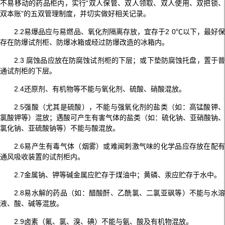
不易移动的药品柜内，实行“双人保管、双人领取、双人使用、双把锁、
双本账”的五双管理制度，并切实做好相关记录。
2.2易爆品应与易燃品、氧化剂隔离存放，宜存于2 0℃以下，最好保
存在防爆试剂柜、防爆冰箱或经过防爆改造的冰箱内。
2.3 腐蚀品应放在防腐蚀试剂柜的下层；或下垫防腐蚀托盘，置于普
通试剂柜的下层。
2.4还原剂、有机物等不能与氧化剂、硫酸、硝酸混放。
2.5强酸（尤其是硫酸），不能与强氧化剂的盐类（如：高锰酸钾、
氯酸钾等）混放；遇酸可产生有害气体的盐类（如：硫化钠、亚硝酸钠、
氯化钠、亚硫酸钠等）不能与酸混放。
2.6易产生有毒气体（烟雾）或难闻刺激气味的化学品应存放在配有
通风吸收装置的试剂柜内。
2.7金属钠、钾等碱金属应贮存于煤油中；黄磷、汞应贮存于水中。
2.8易水解的药品（如：醋酸酐、乙酰氯、二氯亚砜等）不能与水溶
液、酸、碱等混放。
2.9卤素（氟、氯、溴、碘）不能与氨、酸及有机物混放。