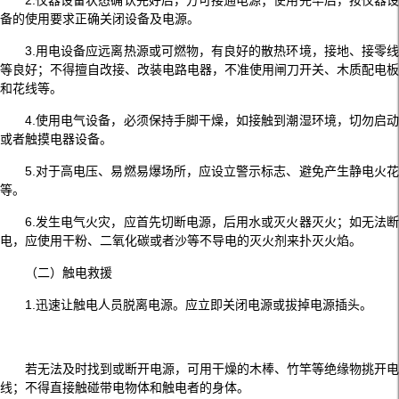
2.仪器设备状态确认完好后，方可接通电源；使用完毕后，按仪器设
备的使用要求正确关闭设备及电源。
3.用电设备应远离热源或可燃物，有良好的散热环境，接地、接零线
等良好；不得擅自改接、改装电路电器，不准使用闸刀开关、木质配电板
和花线等。
4.使用电气设备，必须保持手脚干燥，如接触到潮湿环境，切勿启动
或者触摸电器设备。
5.对于高电压、易燃易爆场所，应设立警示标志、避免产生静电火花
等。
6.发生电气火灾，应首先切断电源，后用水或灭火器灭火；如无法断
电，应使用干粉、二氧化碳或者沙等不导电的灭火剂来扑灭火焰。
（二）触电救援
1.迅速让触电人员脱离电源。应立即关闭电源或拔掉电源插头。
若无法及时找到或断开电源，可用干燥的木棒、竹竿等绝缘物挑开电
线；不得直接触碰带电物体和触电者的身体。