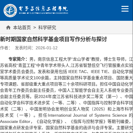
本站首页
>
科学研究
新时期国家自然科学基金项目写作分析与探讨
作者： 发表时间：2026-01-12
专家简介：
男，南京信息工程大学“龙山学者”教授，博士生导师，
苏省高校“青蓝工程”中青年学术带头人,江苏省智慧低空飞行管服重点实验
室学术委员会委员。发表和录用包括 IEEE TAC、IEEE TIE、自动化学报
等高质量学术论文100余篇，主持国家自然科学基金重点项目、国防重大
专项课题、省部级重大重点项目等三十余项科研项目。担任中国自动化学
会青年工作委员会副主任委员，中国人工智能学会自主无人系统专业委员
会副主任委员等。获2024年度江苏省科技进步奖二等奖（第一）、中国
自动化学会科学技术进步奖（一等、二等）、中国指挥与控制学会科学技
术奖（二等）、中国发明协会发明创业奖人物奖（2025）和上海市科学
技术奖（一等）。担任International Journal of Systems Science 的
Associate Editor，《自动化学报》、《指挥与控制学报》等期刊编委，
国家重点研发会评专家、国家自然科学基金的函评与会评专家。主要研究