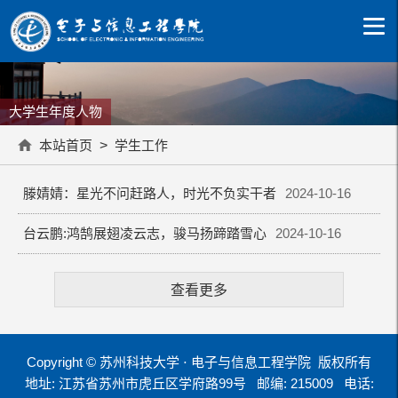
大学生年度人物
本站首页
>
学生工作
滕婧婧：星光不问赶路人，时光不负实干者
2024-10-16
台云鹏:鸿鹄展翅凌云志，骏马扬蹄踏雪心
2024-10-16
查看更多
Copyright © 苏州科技大学 ⋅ 电子与信息工程学院 版权所有
地址: 江苏省苏州市虎丘区学府路99号
邮编: 215009
电话: